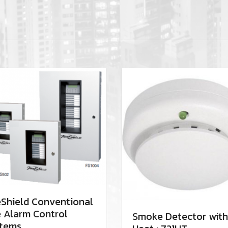
eShield Conventional
e Alarm Control
Smoke Detector with
tems