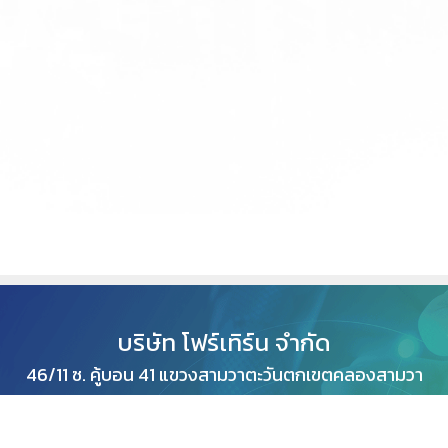
บริษัท โฟร์เทิร์น จำกัด
46/11 ซ. คู้บอน 41 แขวงสามวาตะวันตกเขตคลองสามวา
กทม
10510
โทรศัพท์: 02-924-9924, 0-2002-6669