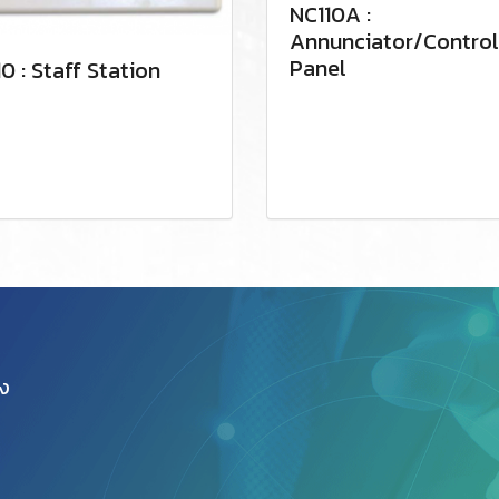
NC110A :
Annunciator/Control
Panel
10 : Staff Station
อง