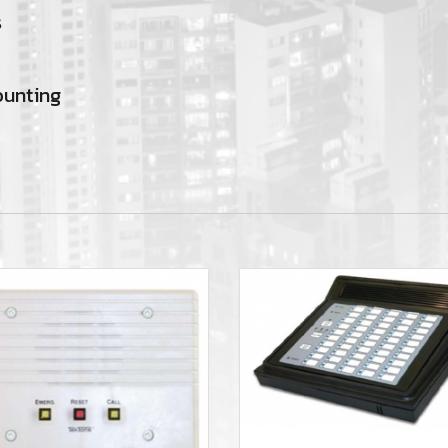
s
ounting